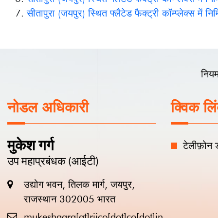
नियम और शर्तें
सा
नोडल अधिकारी
क्विक लिंक्स
मुकेश गर्ग
टेलीफ़ोन डाइरेक्टरी
उप महाप्रबंधक (आईटी)
उद्योग भवन, तिलक मार्ग, जयपुर,
राजस्थान 302005 भारत
mukeshgarg[at]riico[dot]co[dot]in
9461587823
0141-4593220
https://riico.rajasthan.gov.in/
रीको, सर्वाधिकार सुरक्षित |