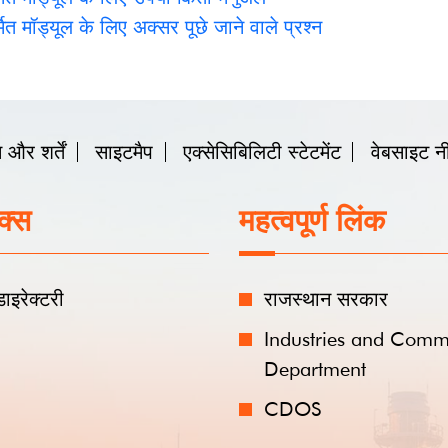
इटमैप
एक्सेसिबिलिटी स्टेटमेंट
वेबसाइट नीतियाँ
महत्वपूर्ण लिंक
आगंतुक ए
494284
राजस्थान सरकार
आगंतुक
Industries and Commerce
Department
07/08/2
CDOS
आखिरी अपड
 साइट का डिजाइन एवं विकास
RISL (राजकॉम्प)
द्वारा किया गया है