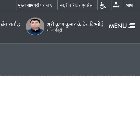
×
न रीडर एक्सेस
भाषा
होम
MENU
ुमार के.के. विश्नोई
हमारे
बारे
में
हमारे
बारे