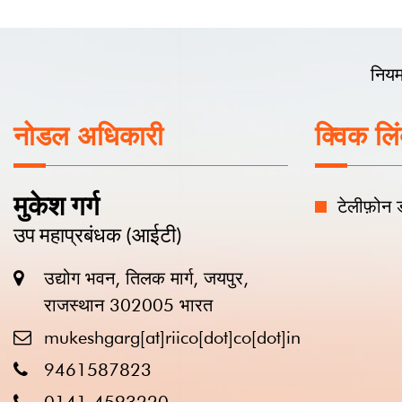
मुकेश गर्ग
टेलीफ़ोन डाइरेक्टरी
उप महाप्रबंधक (आईटी)
उद्योग भवन, तिलक मार्ग, जयपुर,
राजस्थान 302005 भारत
mukeshgarg[at]riico[dot]co[dot]in
9461587823
0141-4593220
https://riico.rajasthan.gov.in/
रीको, सर्वाधिकार सुरक्षित |