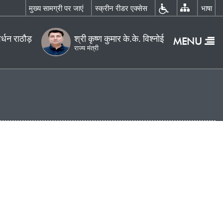
×
न रीडर एक्सेस
भाषा
होम
MENU
ुमार के.के. विश्नोई
हमारे
बारे
में
हमारे
बारे