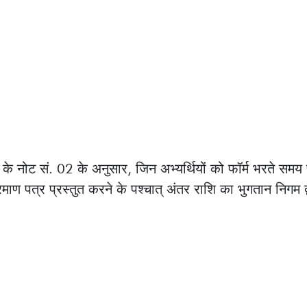
नुसार, जिन अभ्यर्थियों को फॉर्म भरते समय परीक्षा शुल्क में छूट का लाभ प्राप्त न
स्तुत करने के पश्चात् अंतर राशि का भुगतान निगम द्वारा कर दिया जाएगा।
इटमैप
एक्सेसिबिलिटी स्टेटमेंट
वेबसाइट नीतियाँ
महत्वपूर्ण लिंक
आगंतुक ए